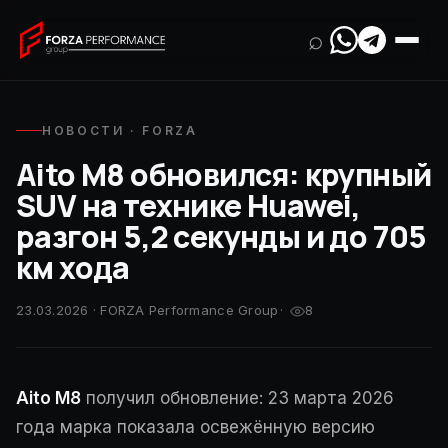
⌕
НОВОСТИ · FORZA
Aito M8 обновился: крупный
SUV на технике Huawei,
разгон 5,2 секунды и до 705
км хода
23.03.2026 · FORZA Performance Group
·
8
Aito M8
получил обновление: 23 марта 2026
года марка показала освежённую версию