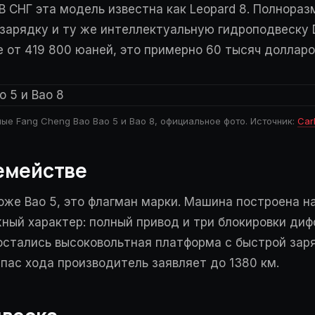
 В СНГ эта модель известна как Leopard 8. Полнор
арядку и ту же интеллектуальную гидроподвеску Di
 от 419 800 юаней, это примерно 60 тысяч долларо
ые Fang Cheng Bao Bao 5 и Bao 8, официальное фото. Источник:
Car
емействе
роже Bao 5, это флагман марки. Машина построена 
ный характер: полный привод и три блокировки диф
стались высоковольтная платформа с быстрой заря
пас хода производитель заявляет до 1380 км.