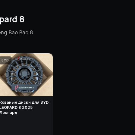
pard 8
ng Bao Bao 8
BYD
Кованые диски для BYD
LEOPARD 8 2025
Леопард