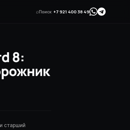
⌕
+7 921 400 38 49
Поиск
d 8:
орожник
 и старший