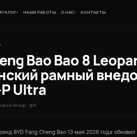
АТАЛОГ
НАШИ РАБОТЫ
О НАС
КОНТАКТЫ
▾
▾
A
eng Bao Bao 8 Leopar
нский рамный внед
P Ultra
rmance Group
·
9
ренд BYD Fang Cheng Bao 13 мая 2026 года обновил