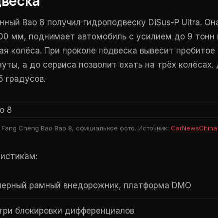
двеска
ённый Bao 8 получил гидроподвеску DiSus-P Ultra. О
00 мм, поднимает автомобиль с усилием до 9 тонн 
ая колёса. При проколе подвеска вывесит пробитое
уты, а до сервиса позволит ехать на трёх колёсах.
5 градусов.
Fang Cheng Bao Bao 8, официальное фото. Источник:
CarNewsChina
ристикам:
ерный рамный внедорожник, платформа DMO
три блокировки дифференциалов