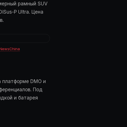
азмерный рамный SUV
Sus-P Ultra. Цена
в.
NewsChina
на платформе DMO и
ференциалов. Под
дкой и батарея