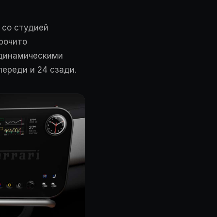
е со студией
рочито
одинамическими
переди и 24 сзади.