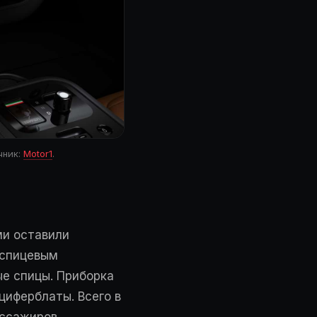
чник:
Motor1
.
ми оставили
хспицевым
ые спицы. Приборка
циферблаты. Всего в
ассажиров.