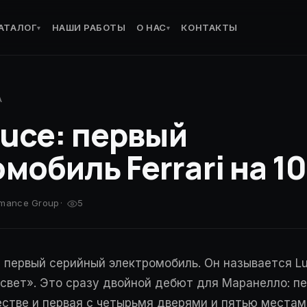
АТАЛОГ
НАШИ РАБОТЫ
О НАС
КОНТАКТЫ
▾
▾
A
 Luce: первый
мобиль Ferrari на 1
rmance Group
·
5
ой первый серийный электромобиль. Он называется Lu
«свет». Это сразу двойной дебют для Маранелло: п
естве и первая с четырьмя дверями и пятью места