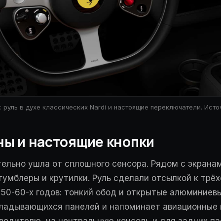
: руль в духе классических Nardi и настоящие переключатели. Исто
ны и настоящие кнопки
ательно ушла от сплошного сенсора. Рядом с экрана
 тумблеры и крутилки. Руль сделали отсылкой к трё
950-60-х годов: тонкий обод и открытые алюминиев
кладывающихся панелей и напоминает авиационные 
 водителю, на центральную консоль и для задних п