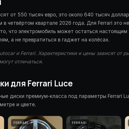
и
осят от 550 тысяч евро, это около 640 тысяч долла
 в четвёртом квартале 2026 года. Для Ferrari это н
 то, что электромобиль может остаться настоящим F
ям, а не превратиться в гаджет на колёсах.
tocar и Ferrari. Характеристики и цены зависят от 
могут отличаться.
и для Ferrari Luce
ные диски премиум-класса под параметры Ferrari L
метре и цвете.
FERRARI
FERRARI