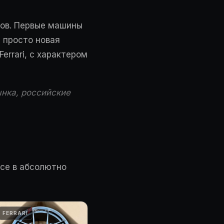
ров. Первые машины
е просто новая
errari, с характером
рынка, российские
uce в абсолютно
FERRARI