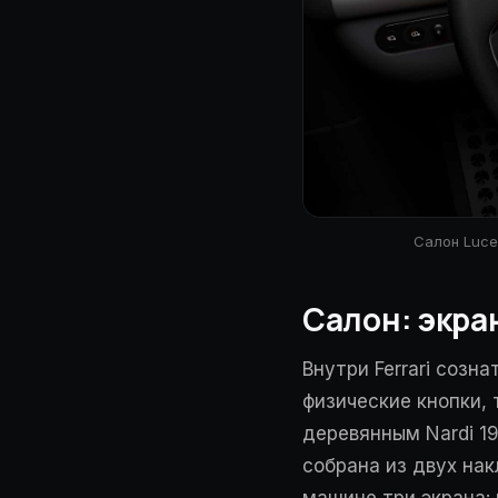
Салон Luce
Салон: экра
Внутри Ferrari созн
физические кнопки,
деревянным Nardi 1
собрана из двух на
машине три экрана: