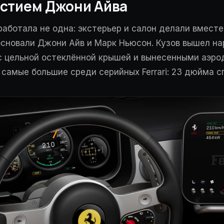
астием Джони Айва
 работала не одна: экстерьер и салон делали вмест
основали Джони Айв и Марк Ньюсон. Кузов вышел на
с цельной остеклённой крышей и вынесенными аэр
самые большие среди серийных Ferrari: 23 дюйма с