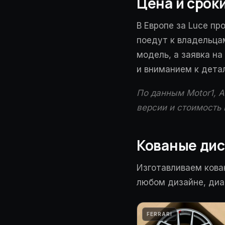
Цена и срок
В Европе за Luce пр
поедут к владельцам
модель, а заявка на
и вниманием к детал
По данным Motor1, Au
версии и стоимость 
Кованые диск
Изготавливаем кова
любом дизайне, диа
FERRARI