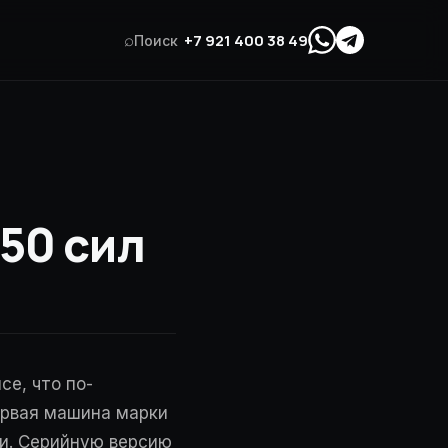
⌕
+7 921 400 38 49
Поиск
050 сил
ce, что по-
ервая машина марки
ми. Серийную версию