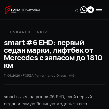
⌕
НОВОСТИ · FORZA
smart #6 EHD: первый
седан марки, лифтбек от
Mercedes с запасом до 1810
км
11.06.2026 · FORZA Performance Group
·
3
smart вывел на рынок #6 EHD, свой первый
седан и самую большую модель за всю