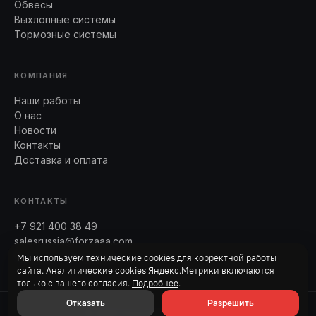
Обвесы
Выхлопные системы
Тормозные системы
КОМПАНИЯ
Наши работы
О нас
Новости
Контакты
Доставка и оплата
КОНТАКТЫ
+7 921 400 38 49
salesrussia@forzaaa.com
Telegram · WhatsApp
Мы используем технические cookies для корректной работы
сайта. Аналитические cookies Яндекс.Метрики включаются
только с вашего согласия.
Подробнее
.
Отказать
Разрешить
© 2026 Forza Performance Group