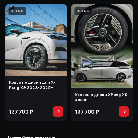
XPENG
XPENG
Кованые диски для X-
Peng X9 2023-2025+
Кованые диски XPeng X9
Хпенг
137 700 ₽
137 700 ₽
→
→