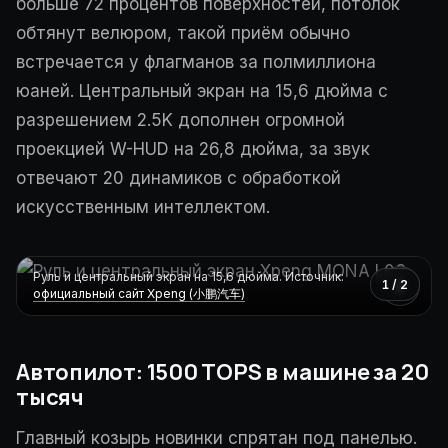
больше 72 процентов поверхностей, потолок
обтянут велюром, такой приём обычно
встречается у флагманов за полмиллиона
юаней. Центральный экран на 15,6 дюйма с
разрешением 2.5K дополнен огромной
проекцией W-HUD на 26,8 дюйма, за звук
отвечают 20 динамиков с обработкой
искусственным интеллектом.
Руль и центральный экран на 15,6 дюйма. Источник:
›
1 / 2
официальный сайт Xpeng (小鹏汽车)
Автопилот: 1500 TOPS в машине за 20
тысяч
Главный козырь новинки спрятан под панелью.