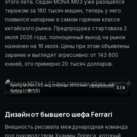
этого лета. Седан MONA M03 уже разошёлся
тиражом за 180 тысяч машин, теперь у него
появился напарник в самом горячем классе
китайского рынка. Предпродажа стартовала 2
июля 2026 года, полноценный выход на рынок
назначен на 16 июля. Цены при этом объявлены
заранее и выглядят агрессивно: от 143 800
юаней, это примерно 20 тысяч долларов.
Xpeng MONA L03, вид спереди. Источник:
официальный сайт
›
1 / 4
Xpeng (小鹏汽车)
Дизайн от бывшего шефа Ferrari
Внешность рисовала международная команда
под руководством Хуанмы Лопеса, который