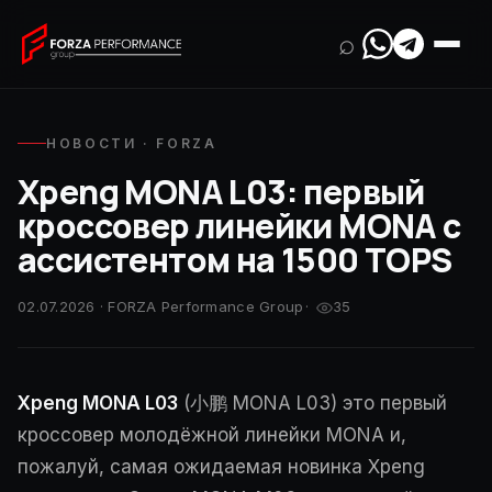
⌕
НОВОСТИ · FORZA
Xpeng MONA L03: первый
кроссовер линейки MONA с
ассистентом на 1500 TOPS
02.07.2026 · FORZA Performance Group
·
35
Xpeng MONA L03
(小鹏 MONA L03) это первый
кроссовер молодёжной линейки MONA и,
пожалуй, самая ожидаемая новинка Xpeng