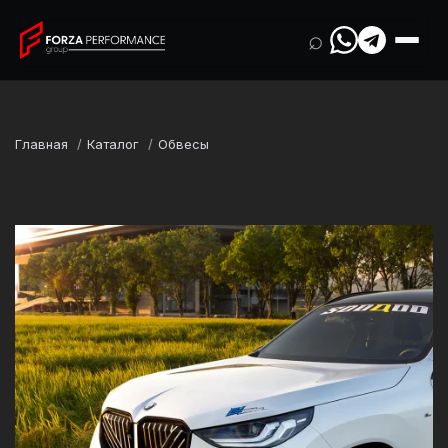
⌕
Главная
Каталог
Обвесы
Марка
BMW
Модель
X3