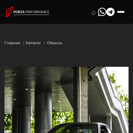
⌕
Главная
Каталог
Обвесы
Марка
BMW
Модель
M2