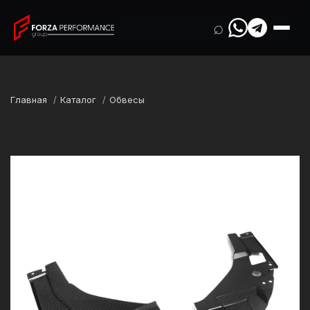
⌕
Главная
Каталог
Обвесы
Марка
BMW
Модель
M2