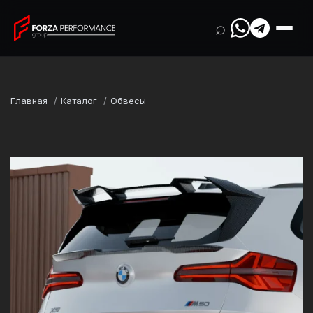
⌕
Главная
Каталог
Обвесы
Марка
BMW
Модель
X3