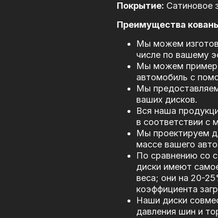
Покрытие:
Сатиновое з
Преимущества кованых
Мы можем изготови
числе по вашему э
Мы можем примери
автомобиль с пом
Мы предоставляем
ваших дисков.
Вся наша продукци
в соответствии с
Мы проектируем д
массе вашего авто
По сравнению со 
диски имеют само
веса; они на 20-2
коэффициента загр
Наши диски совме
давления шин и то