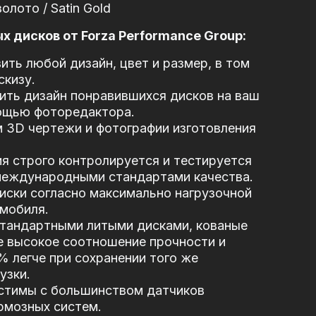
олото / Satin Gold
 дисков от Forza Performance Group:
ть любой дизайн, цвет и размер, в том
скизу.
ть дизайн понравившихся дисков на ваш
ощью фоторедактора.
 3D чертежи и фотографии изготовления
я строго контролируется и тестируется
 международными стандартами качества.
иски согласно максимально нагрузочной
мобиля.
стандартными литыми дисками, кованые
е высокое соотношение прочности и
5% легче при сохранении того же
узки.
стимы с большинством датчиков
рмозных систем.