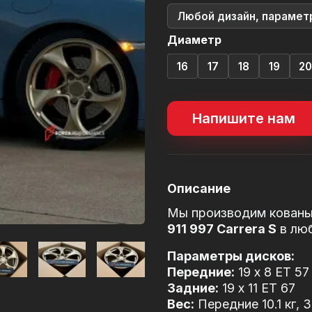
Любой дизайн, парамет
Диаметр
16
17
18
19
2
Напишите нам
Описание
Мы производим кованы
911 997 Carrera S
в лю
Параметры дисков:
Передние:
19 x 8 ET 57
Задние:
19 x 11 ET 67
Вес:
Передние 10.1 кг, З