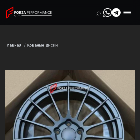
⌕
Главная
Кованые диски
Марка
Audi