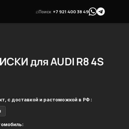
⌕
+7 921 400 38 49
Поиск
СКИ для AUDI R8 4S
кт, с доставкой и растоможкой в РФ :
в
томобиль: