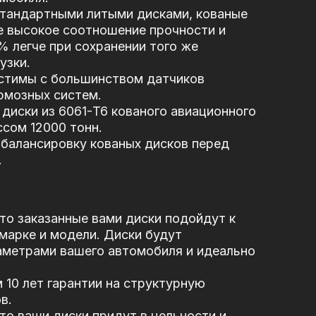
стандартными литыми дисками, кованые
е высокое соотношение прочности и
5% легче при сохранении того же
узки.
стимы с большинством датчиков
рмозных систем.
диски из 6061-T6 кованого авиационного
сом 12000 тонн.
балансировку кованых дисков перед
.
то заказанные вами диски подойдут к
марке и модели. Диски будут
аметрами вашего автомобиля и идеально
10 лет гарантии на структурную
в.
то ваши диски придут в цельности и