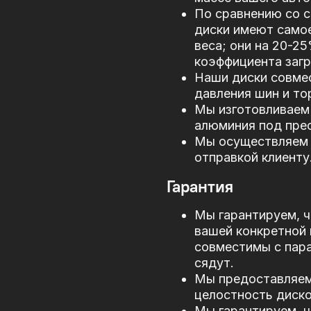
По сравнению со 
диски имеют само
веса; они на 20-2
коэффициента загр
Наши диски совме
давления шин и то
Мы изготовливаем 
алюминия под прес
Мы осуществляем 
отправкой клиенту
Гарантия
Мы гарантируем, ч
вашей конкретной 
совместимы с пар
сядут.
Мы предоставляем 
целостность диско
Мы гарантируем, ч