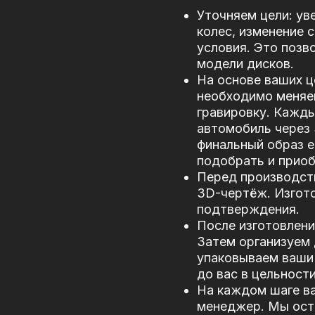
Уточняем цели: ув
колес, изменение 
условия. Это позв
модели дисков.
На основе ваших ц
необходимо меняе
гравировку. Кажд
автомобиль через
финальный образ е
подобрать и прио
Перед производст
3D-чертёж. Изгото
подтверждения.
После изготовлени
Затем организуем 
упаковываем ваши 
до вас в цельности
На каждом шаге в
менеджер. Мы оста