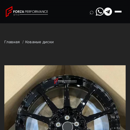
⌕
Главная
Кованые диски
Марка
Audi