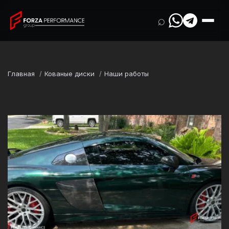
⌕
Главная
Кованые диски
Наши работы
Марка
Audi
Модель
A5 / S5 / RS5