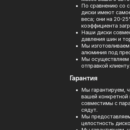
По сравнению со 
диски имеют само
веса; они на 20-2
коэффициента загр
Наши диски совме
давления шин и то
Мы изготовливаем 
алюминия под прес
Мы осуществляем 
отправкой клиенту
Гарантия
Мы гарантируем, ч
вашей конкретной 
совместимы с пар
сядут.
Мы предоставляем 
целостность диско
Мы гарантируем, ч