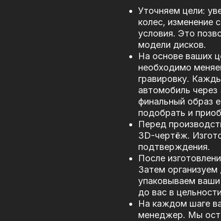
Уточняем цели: ув
колес, изменение 
условия. Это позв
модели дисков.
На основе ваших ц
необходимо меняе
гравировку. Кажд
автомобиль через
финальный образ е
подобрать и прио
Перед производст
3D-чертёж. Изгото
подтверждения.
После изготовлени
Затем организуем 
упаковываем ваши 
до вас в цельности
На каждом шаге в
менеджер. Мы оста