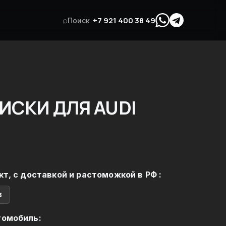
⌕
+7 921 400 38 49
Поиск
ИСКИ ДЛЯ AUDI
кт, с доставкой и растоможкой в РФ :
в
томобиль: