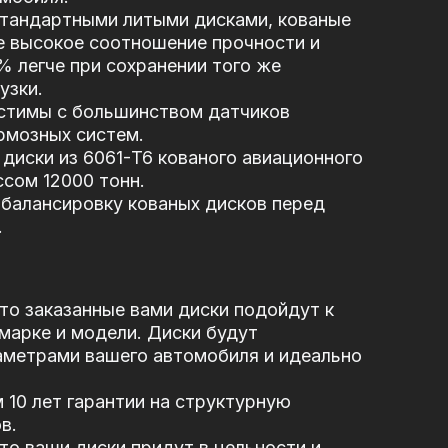
стандартными литыми дисками, кованые
е высокое соотношение прочности и
5% легче при сохранении того же
узки.
стимы с большинством датчиков
рмозных систем.
диски из 6061-T6 кованого авиационного
сом 12000 тонн.
балансировку кованых дисков перед
.
то заказанные вами диски подойдут к
марке и модели. Диски будут
аметрами вашего автомобиля и идеально
10 лет гарантии на структурную
в.
то ваши диски придут в цельности и