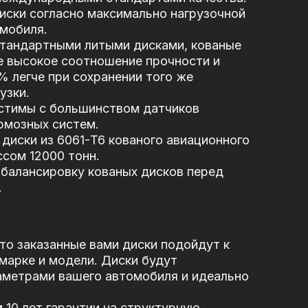
иски согласно максимально нагрузочной
мобиля.
стандартными литыми дисками, кованые
е высокое соотношение прочности и
5% легче при сохранении того же
узки.
стимы с большинством датчиков
рмозных систем.
диски из 6061-T6 кованого авиационного
сом 12000 тонн.
балансировку кованых дисков перед
.
то заказанные вами диски подойдут к
марке и модели. Диски будут
аметрами вашего автомобиля и идеально
10 лет гарантии на структурную