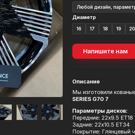
Любой дизайн, парамет
Диаметр
16
17
18
19
2
Напишите нам
Описание
Мы изготовили кованы
SERIES G70 7
Параметры дисков:
Передние: 22x9.5 ET18
Задние: 22x10.5 ET34
Покрытие: Глянцевый че