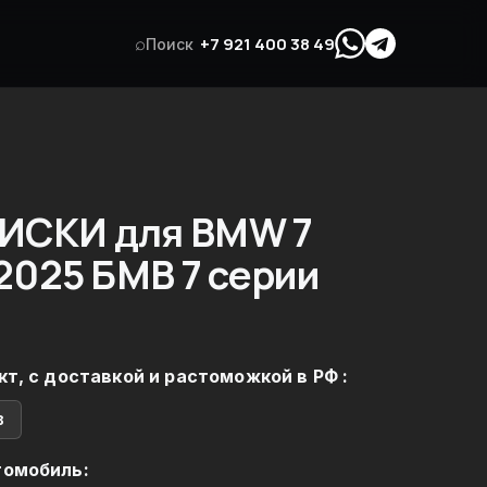
⌕
+7 921 400 38 49
Поиск
ИСКИ для BMW 7
2025 БМВ 7 серии
кт, с доставкой и растоможкой в РФ :
в
томобиль: