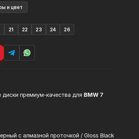
ры и цвет
0
21
22
23
24
26
е диски премиум-качества для
BMW 7
рный с алмазной проточкой / Gloss Black