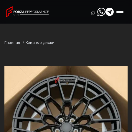
⌕
Главная
Кованые диски
Марка
BMW