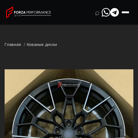
⌕
Главная
Кованые диски
Марка
BMW