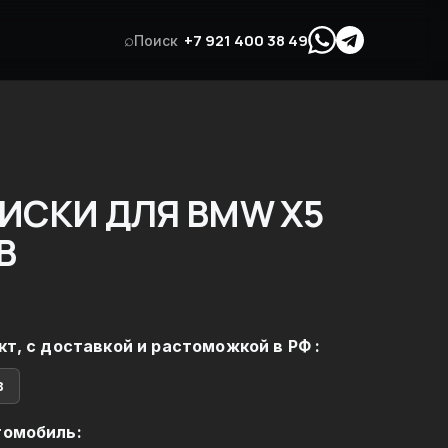
⌕
+7 921 400 38 49
Поиск
ИСКИ ДЛЯ BMW X5
В
кт, с доставкой и растоможкой в РФ :
в
томобиль: