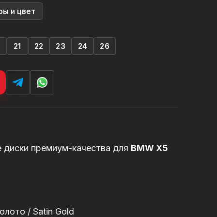
ры и цвет
0
21
22
23
24
26
е диски премиум-качества для
BMW X5
9
лото / Satin Gold