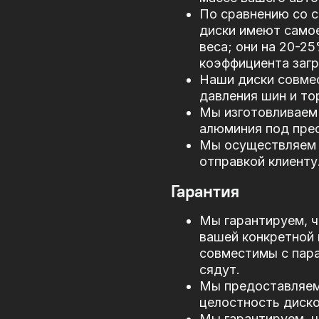
По сравнению со 
диски имеют само
веса; они на 20-2
коэффициента загр
Наши диски совме
давления шин и то
Мы изготовливаем 
алюминия под прес
Мы осуществляем 
отправкой клиенту
Гарантия
Мы гарантируем, ч
вашей конкретной 
совместимы с пар
сядут.
Мы предоставляем 
целостность диско
Мы гарантируем, ч