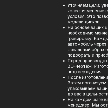
Уточняем цели: ув
колес, изменение 
условия. Это позв
модели дисков.
На основе ваших ц
необходимо меняе
гравировку. Кажд
автомобиль через
финальный образ е
подобрать и прио
Перед производст
3D-чертёж. Изгото
подтверждения.
После изготовлени
Затем организуем 
упаковываем ваши 
до вас в цельности
На каждом шаге в
менеджер. Мы оста