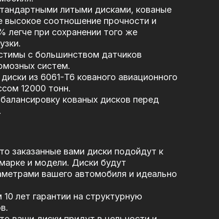
стандартными литыми дисками, кованые
е высокое соотношение прочности и
5% легче при сохранении того же
узки.
стимы с большинством датчиков
рмозных систем.
диски из 6061-T6 кованого авиационного
сом 12000 тонн.
балансировку кованых дисков перед
.
то заказанные вами диски подойдут к
марке и модели. Диски будут
аметрами вашего автомобиля и идеально
10 лет гарантии на структурную
в.
то ваши диски придут в цельности и