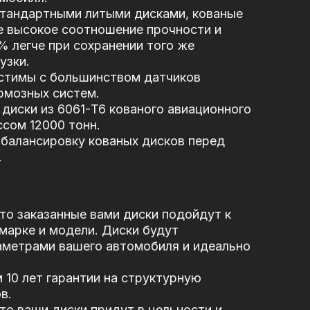
стандартными литыми дисками, кованые
е высокое соотношение прочности и
5% легче при сохранении того же
узки.
стимы с большинством датчиков
рмозных систем.
диски из 6061-T6 кованого авиационного
сом 12000 тонн.
балансировку кованых дисков перед
.
то заказанные вами диски подойдут к
марке и модели. Диски будут
аметрами вашего автомобиля и идеально
10 лет гарантии на структурную
в.
то ваши диски придут в цельности и