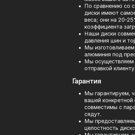
По сравнению со 
диски имеют само
веса; они на 20-2
коэффициента загр
Наши диски совме
давления шин и то
Мы изготовливаем 
алюминия под прес
Мы осуществляем 
отправкой клиенту
Гарантия
Мы гарантируем, ч
вашей конкретной 
совместимы с пар
сядут.
Мы предоставляем 
целостность диско
Мы гарантируем, ч