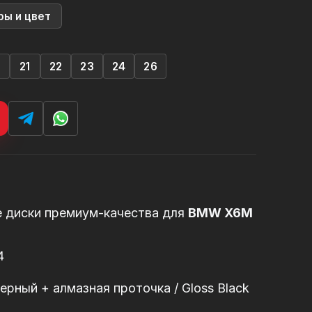
ры и цвет
0
21
22
23
24
26
е диски премиум-качества для
BMW X6M
4
рный + алмазная проточка / Gloss Black