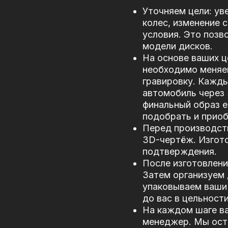
Уточняем цели: ув
колес, изменение 
условия. Это позв
модели дисков.
На основе ваших ц
необходимо меняе
гравировку. Кажд
автомобиль через
финальный образ е
подобрать и прио
Перед производст
3D-чертёж. Изгото
подтверждения.
После изготовлени
Затем организуем 
упаковываем ваши 
до вас в цельности
На каждом шаге в
менеджер. Мы оста