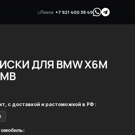
⌕
+7 921 400 38 49
Поиск
ИСКИ ДЛЯ BMW X6M
БМВ
кт, с доставкой и растоможкой в РФ :
в
томобиль: