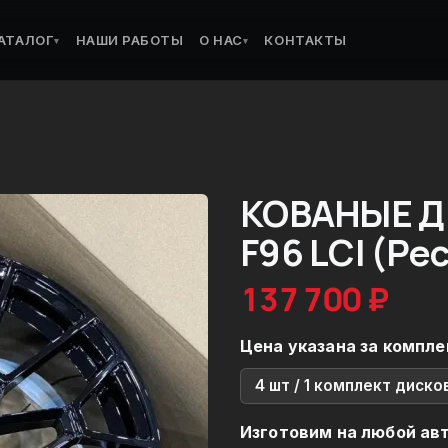
АТАЛОГ
НАШИ РАБОТЫ
О НАС
КОНТАКТЫ
▾
▾
КОВАНЫЕ Д
F96 LCI (Ре
137 700 ₽
Цена указана за компле
4 шт / 1 комплект диско
Изготовим на любой ав