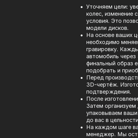
Уточняем цели: ув
колес, изменение 
условия. Это позв
модели дисков.
На основе ваших ц
необходимо меняе
гравировку. Кажд
автомобиль через
финальный образ е
подобрать и прио
Перед производст
3D-чертёж. Изгото
подтверждения.
После изготовлени
Затем организуем 
упаковываем ваши 
до вас в цельности
На каждом шаге в
менеджер. Мы оста