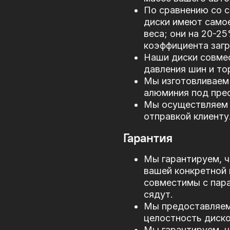
По сравнению со 
диски имеют само
веса; они на 20-2
коэффициента загр
Наши диски совме
давления шин и то
Мы изготовливаем 
алюминия под прес
Мы осуществляем 
отправкой клиенту
Гарантия
Мы гарантируем, ч
вашей конкретной 
совместимы с пар
сядут.
Мы предоставляем 
целостность диско
Мы гарантируем, ч