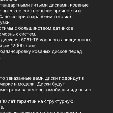
стандартными литыми дисками, кованые
е высокое соотношение прочности и
5% легче при сохранении того же
узки.
стимы с большинством датчиков
рмозных систем.
диски из 6061-T6 кованого авиационного
сом 12000 тонн.
балансировку кованых дисков перед
.
то заказанные вами диски подойдут к
марке и модели. Диски будут
аметрами вашего автомобиля и идеально
10 лет гарантии на структурную
в.
то ваши диски придут в цельности и