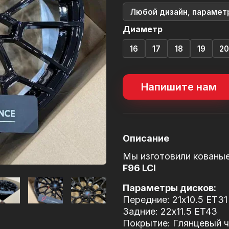
Любой дизайн, парамет
Диаметр
16
17
18
19
2
Напишите нам
Описание
Мы изготовили кованы
F96 LCI
Параметры дисков:
Передние: 21x10.5 ET31
Задние: 22x11.5 ET43
Покрытие: Глянцевый че