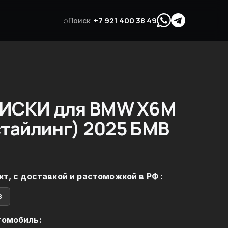
⌕
+7 921 400 38 49
Поиск
ИСКИ для BMW X6M
стайлинг) 2025 БМВ
кт, с доставкой и растоможкой в РФ :
в
томобиль: