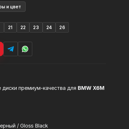
ры и цвет
0
21
22
23
24
26
е диски премиум-качества для
BMW X6M
рный / Gloss Black