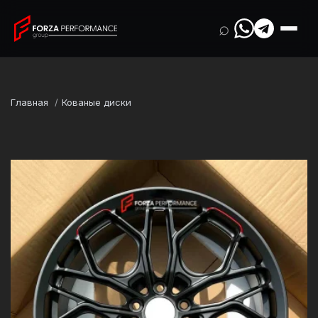
⌕
Главная
Кованые диски
Марка
BMW