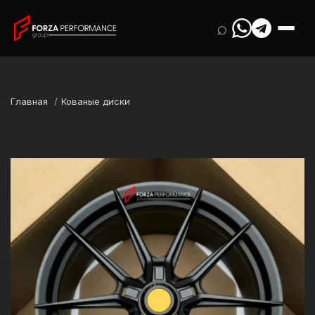
⌕
Главная
Кованые диски
Марка
Ferrari