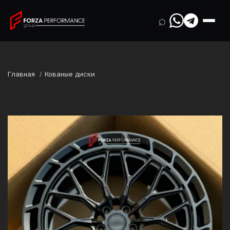
⌕
Главная
Кованые диски
Марка
Ferrari