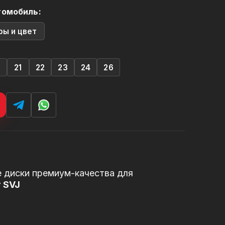
томобиль:
ры и цвет
0
21
22
23
24
26
 диски премиум-качества для
r SVJ