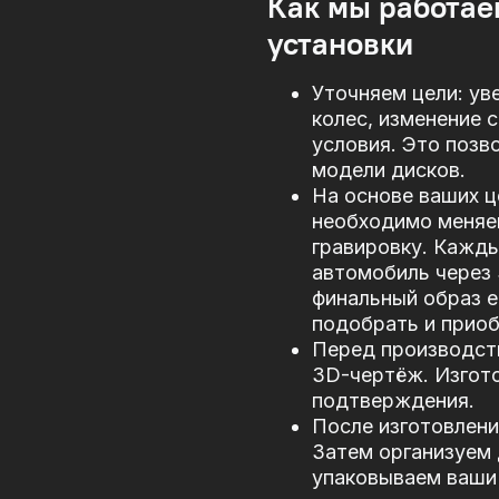
Как мы работае
установки
Уточняем цели: ув
колес, изменение 
условия. Это позв
модели дисков.
На основе ваших ц
необходимо меняе
гравировку. Кажд
автомобиль через
финальный образ е
подобрать и прио
Перед производст
3D-чертёж. Изгото
подтверждения.
После изготовлени
Затем организуем 
упаковываем ваши 