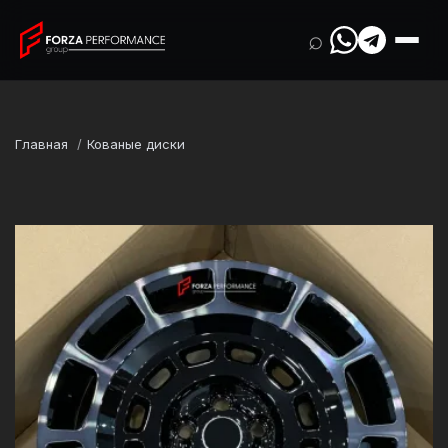
⌕
Главная
Кованые диски
Марка
Land Rover