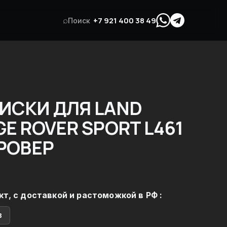
⌕
+7 921 400 38 49
Поиск
ИСКИ ДЛЯ LAND
E ROVER SPORT L461
 РОВЕР
кт, с доставкой и растоможкой в РФ :
в