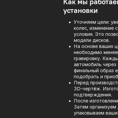
Как мы работае
установки
Уточняем цели: ув
колес, изменение 
условия. Это позв
модели дисков.
На основе ваших ц
необходимо меняе
гравировку. Кажд
автомобиль через
финальный образ е
подобрать и прио
Перед производст
3D-чертёж. Изгото
подтверждения.
После изготовлени
Затем организуем 
упаковываем ваши 