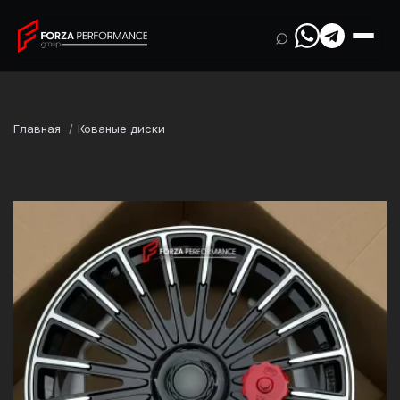
⌕
Главная
Кованые диски
Марка
Land Rover