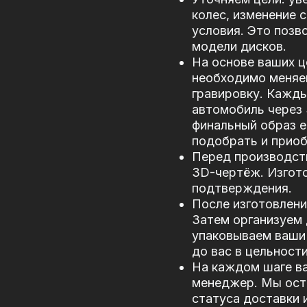
колес, изменение 
условия. Это позв
модели дисков.
На основе ваших ц
необходимо меняе
гравировку. Кажд
автомобиль через
финальный образ е
подобрать и прио
Перед производст
3D-чертёж. Изгото
подтверждения.
После изготовлени
Затем организуем 
упаковываем ваши 
до вас в цельности
На каждом шаге в
менеджер. Мы оста
статуса доставки 