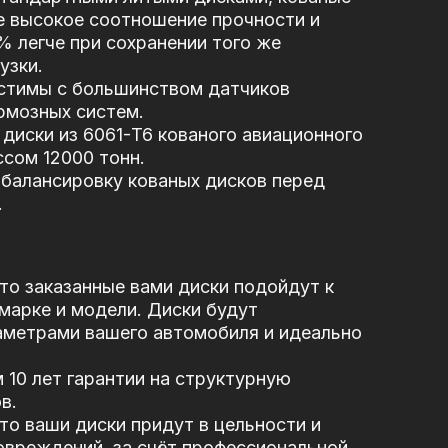
е высокое соотношение прочности и
5% легче при сохранении того же
узки.
стимы с большинством датчиков
рмозных систем.
диски из 6061-T6 кованого авиационного
сом 12000 тонн.
балансировку кованых дисков перед
.
то заказанные вами диски подойдут к
марке и модели. Диски будут
аметрами вашего автомобиля и идеально
10 лет гарантии на структурную
в.
то ваши диски придут в цельности и
овреждений, за
счёт профессиональной