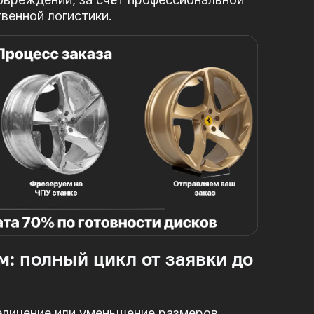
твенной логистики.
м: полный цикл от заявки до
еличение или уменьшение размеров