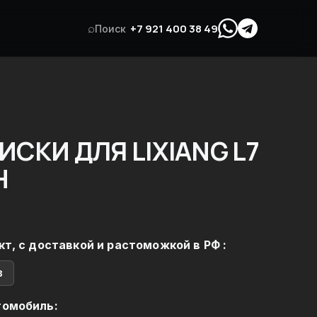
⌕
+7 921 400 38 49
Поиск
СКИ ДЛЯ LIXIANG L7
Н
кт, с доставкой и растоможкой в РФ :
в
томобиль: