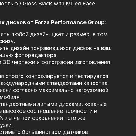
стью / Gloss Black with Milled Face
 дисков от Forza Performance Group:
ть любой дизайн, цвет и размер, в том
скизу.
ть дизайн понравившихся дисков на ваш
ощью фоторедактора.
 3D чертежи и фотографии изготовления
я строго контролируется и тестируется
 международными стандартами качества.
иски согласно максимально нагрузочной
мобиля.
стандартными литыми дисками, кованые
е высокое соотношение прочности и
5% легче при сохранении того же
узки.
стимы с большинством датчиков