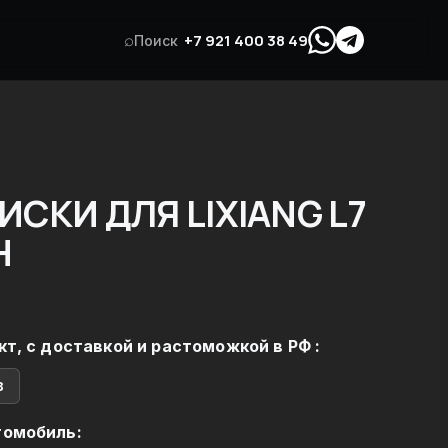
⌕
+7 921 400 38 49
Поиск
СКИ ДЛЯ LIXIANG L7
Н
кт, с доставкой и растоможкой в РФ :
в
томобиль: