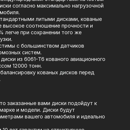
иски согласно максимально нагрузочной
мобиля.
стандартными литыми дисками, кованые
е высокое соотношение прочности и
5% легче при сохранении того же
узки.
стимы с большинством датчиков
рмозных систем.
диски из 6061-T6 кованого авиационного
сом 12000 тонн.
балансировку кованых дисков перед
.
то заказанные вами диски подойдут к
марке и модели. Диски будут
аметрами вашего автомобиля и идеально
10 лет гарантии на структурную