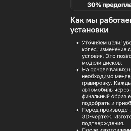
Как мы работае
установки
Уточняем цели: ув
колес, изменение 
условия. Это позв
модели дисков.
На основе ваших ц
необходимо меняе
гравировку. Кажд
автомобиль через
финальный образ е
подобрать и прио
Перед производст
3D-чертёж. Изгото
подтверждения.
После изготовлени