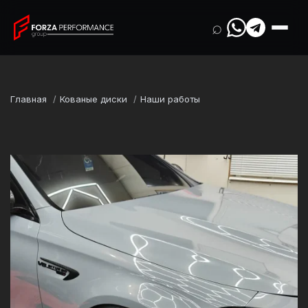
⌕
Главная
Кованые диски
Наши работы
Марка
Mercedes-Benz
Модель
E-Class