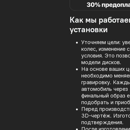
Как мы работае
установки
Уточняем цели: ув
колес, изменение 
условия. Это позв
модели дисков.
На основе ваших ц
необходимо меняе
гравировку. Кажд
автомобиль через
финальный образ е
подобрать и прио
Перед производст
3D-чертёж. Изгото
подтверждения.
После изготовлени