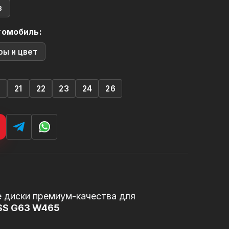
в
томобиль:
ры и цвет
0
21
22
23
24
26
 диски премиум-качества для
SS G63 W465