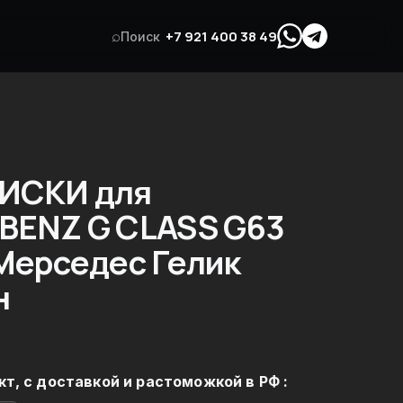
⌕
+7 921 400 38 49
Поиск
ИСКИ для
BENZ G CLASS G63
Мерседес Гелик
н
кт, с доставкой и растоможкой в РФ :