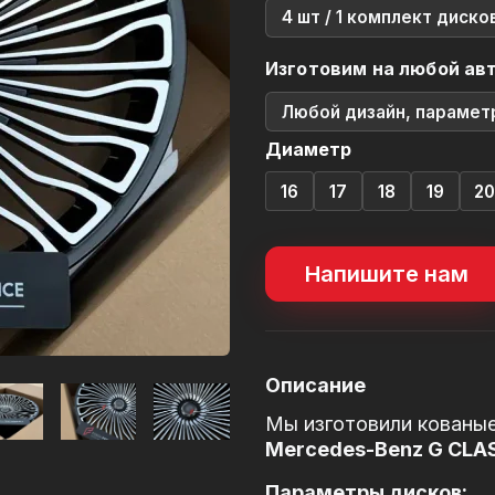
4 шт / 1 комплект диско
Изготовим на любой ав
Любой дизайн, парамет
Диаметр
16
17
18
19
2
Напишите нам
Описание
Мы изготовили кованые
Mercedes-Benz G CLA
Параметры дисков: