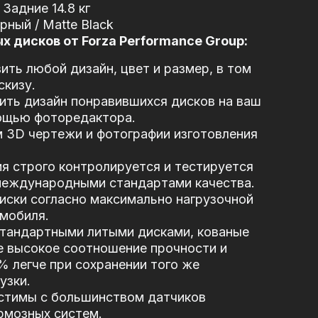
 Задние 14.8 кг
ный / Matte Black
 дисков от Forza Performance Group:
ть любой дизайн, цвет и размер, в том
скизу.
ть дизайн понравившихся дисков на ваш
ощью фоторедактора.
 3D чертежи и фотографии изготовления
я строго контролируется и тестируется
 международными стандартами качества.
иски согласно максимально нагрузочной
мобиля.
стандартными литыми дисками, кованые
е высокое соотношение прочности и
5% легче при сохранении того же
узки.
стимы с большинством датчиков
рмозных систем.