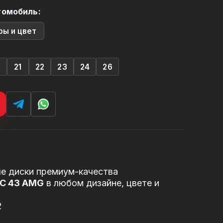
томобиль:
ры и цвет
0
21
22
23
24
26
е диски премиум-качества
LC 43 AMG
в любом дизайне, цвете и
2