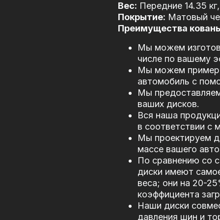
Вес:
Передние 14.35 кг,
Покрытие:
Матовый чер
Преимущества кованых
Мы можем изготови
числе по вашему э
Мы можем примери
автомобиль с пом
Мы предоставляем
ваших дисков.
Вся наша продукци
в соответствии с
Мы проектируем д
массе вашего авто
По сравнению со 
диски имеют само
веса; они на 20-2
коэффициента загр
Наши диски совме
давления шин и то