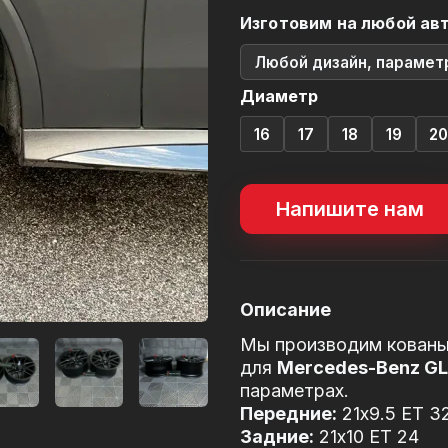
Изготовим на любой ав
Любой дизайн, парамет
Диаметр
16
17
18
19
2
Напишите нам
Описание
Мы производим кованы
для
Mercedes-Benz G
параметрах.
Передние:
21x9.5 ET 3
Задние:
21x10 ET 24