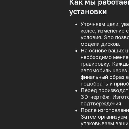
Как мы работае
установки
Уточняем цели: ув
колес, изменение 
условия. Это позв
модели дисков.
На основе ваших ц
необходимо меняе
гравировку. Кажд
автомобиль через
финальный образ е
подобрать и прио
Перед производст
3D-чертёж. Изгото
подтверждения.
После изготовлени
Затем организуем 
упаковываем ваши 