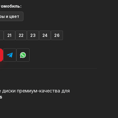
томобиль:
ры и цвет
0
21
22
23
24
26
 диски премиум-качества для
s