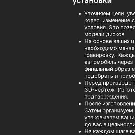
установки
Уточняем цели: ув
колес, изменение 
условия. Это позв
модели дисков.
На основе ваших ц
необходимо меняе
гравировку. Кажд
автомобиль через
финальный образ е
подобрать и прио
Перед производст
3D-чертёж. Изгото
подтверждения.
После изготовлени
Затем организуем 
упаковываем ваши 
до вас в цельности
На каждом шаге в