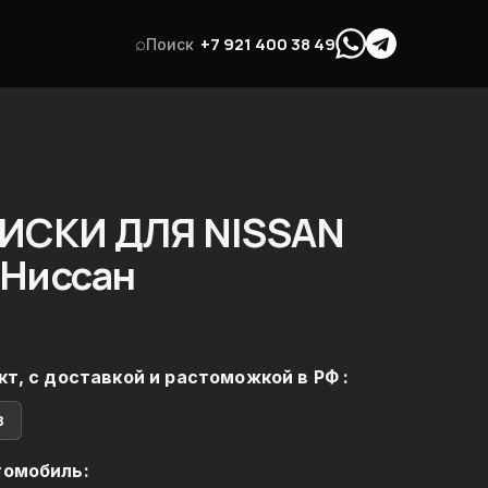
⌕
+7 921 400 38 49
Поиск
ИСКИ ДЛЯ NISSAN
 Ниссан
кт, с доставкой и растоможкой в РФ :
в
томобиль: