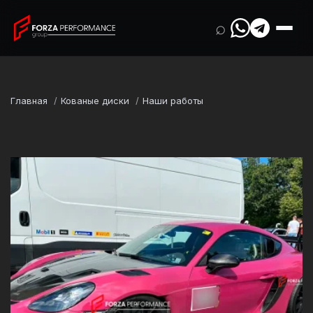
⌕
Главная
Кованые диски
Наши работы
Марка
Porsche
Модель
718 / Boxster / Cayman