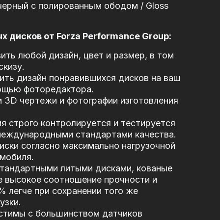
черный с полированным ободом / Gloss
 дисков от Forza Performance Group:
ть любой дизайн, цвет и размер, в том
скизу.
ть дизайн понравившихся дисков на ваш
ощью фоторедактора.
 3D чертежи и фотографии изготовления
я строго контролируется и тестируется
 международными стандартами качества.
иски согласно максимально нагрузочной
мобиля.
стандартными литыми дисками, кованые
е высокое соотношение прочности и
5% легче при сохранении того же
узки.
стимы с большинством датчиков