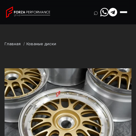
⌕
Главная
Кованые диски
Марка
Porsche