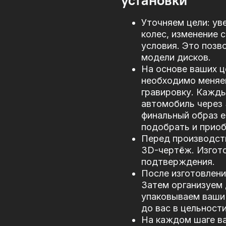
установки
Уточняем цели: ув
колес, изменение 
условия. Это позв
модели дисков.
На основе ваших ц
необходимо меняе
гравировку. Кажд
автомобиль через
финальный образ е
подобрать и прио
Перед производст
3D-чертёж. Изгото
подтверждения.
После изготовлени
Затем организуем 
упаковываем ваши 
до вас в цельности
На каждом шаге в