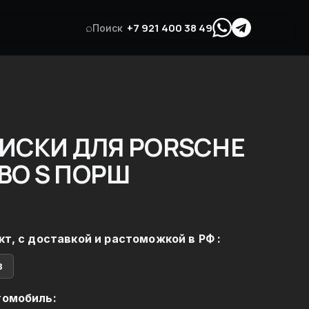
⌕
+7 921 400 38 49
Поиск
ИСКИ ДЛЯ PORSCHE
RBO S ПОРШ
кт, с доставкой и растоможкой в РФ :
в
томобиль: