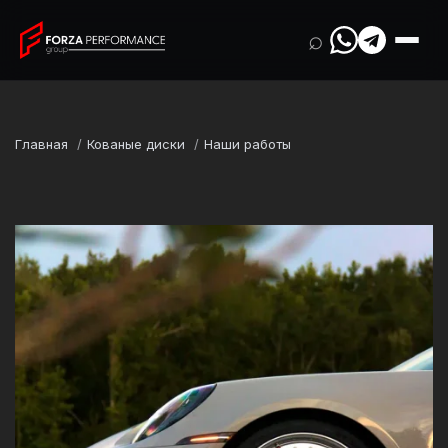
⌕
Главная
Кованые диски
Наши работы
Марка
Porsche
Модель
911