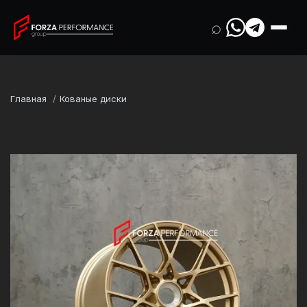
⌕
Главная
Кованые диски
Марка
Porsche