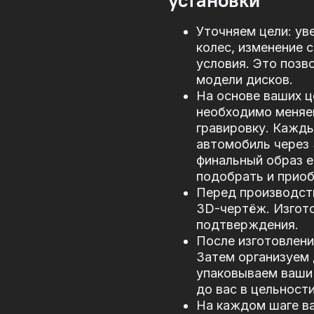
установки
Уточняем цели: ув
колес, изменение 
условия. Это позв
модели дисков.
На основе ваших ц
необходимо меняе
гравировку. Кажд
автомобиль через
финальный образ е
подобрать и прио
Перед производст
3D-чертёж. Изгото
подтверждения.
После изготовлени
Затем организуем 
упаковываем ваши 
до вас в цельности
На каждом шаге в