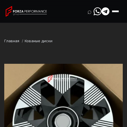
⌕
Главная
Кованые диски
Марка
Rolls-Royce