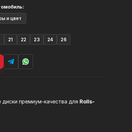
томобиль:
ры и цвет
0
21
22
23
24
26
е диски премиум-качества для
Rolls-