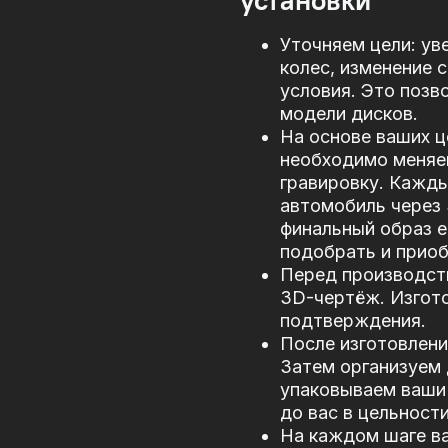
установки
Уточняем цели: ув
колес, изменение 
условия. Это позв
модели дисков.
На основе ваших ц
необходимо меняе
гравировку. Кажд
автомобиль через
финальный образ е
подобрать и прио
Перед производст
3D-чертёж. Изгото
подтверждения.
После изготовлени
Затем организуем 
упаковываем ваши 
до вас в цельности
На каждом шаге в