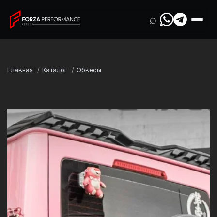
⌕
Главная
Каталог
Обвесы
Марка
BAW
Модель
212 T01